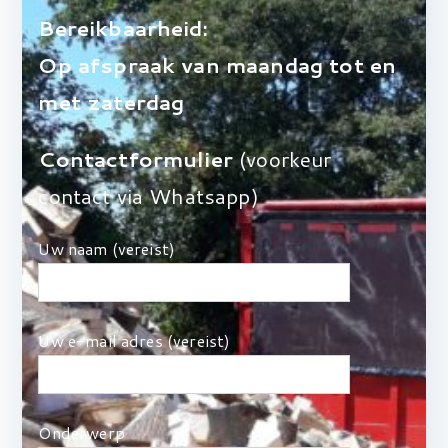
Bereikbaarheid:
Op afspraak van maandag tot en
met zaterdag
Contactformulier
(voorkeur
contact via Whatsapp)
Uw naam (vereist)
Uw e-mail adres (vereist)
Onderwerp