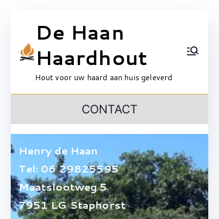
Ga
De Haan
naar
de
Haardhout
inhoud
Hout voor uw haard aan huis geleverd
CONTACT
Henry de Haan
Tel: 06 29825595
Maatslootweg 5
7951 LG Staphorst